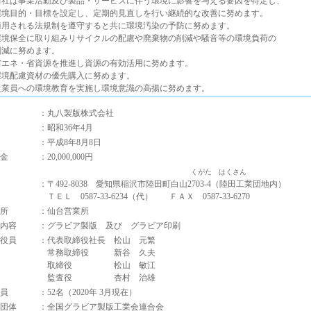
. 当社は事業活動及び製品・サービスに伴う環境に影響を与える要因を特定し、
境目的・目標を設定し、定期的見直しを行い継続的な改善に努めます。
. 適用される法規制を遵守すると共に環境汚染の予防に努めます。
. 環境保全に取り組みリサイクルの配慮や廃棄物の削減や騒音等の環境負荷の
減に努めます。
. 省エネ・省資源を推進し資源の有効活用に努めます。
 環境配慮資材の優先購入に努めます。
. 従業員への環境教育を実施し環境意識の高揚に努めます。
：丸八製版株式会社
：昭和36年4月
：平成8年8月8日
金
：20,000,000円
くがた はくさん
：〒492-8038 愛知県稲沢市陸田町白山2703-4（陸田工業団地内）
ＴＥＬ 0587-33-6234（代） ＦＡＸ 0587-33-6270
所
：仙台営業所
内容
：グラビア製版 及び グラビア印刷
役員
：代表取締役社長 松山 元繁
常務取締役 新谷 久夫
取締役 松山 敏江
監査役 杏村 治雄
員
：52名（2020年 3月現在）
団体
：全国グラビア製版工業会連合会