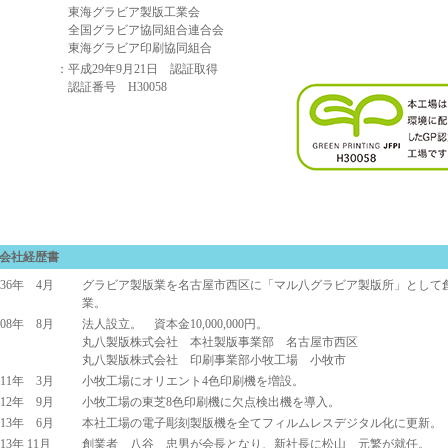
東海グラビア製版工業会
全国グラビア協同組合連合会
東海グラビア印刷協同組合
：平成29年9月21日 認証取得
認証番号 H30058
会社経歴書
36年 4月
グラビア製版業を名古屋市西区に「マル八グラビア製版所」として
業。
08年 8月
法人設立。 資本金10,000,000円。
丸八製版株式会社 本社製版事業部 名古屋市西区
丸八製版株式会社 印刷事業部小牧工場 小牧市
11年 3月
小牧工場にオリエント4色印刷機を増設。
12年 9月
小牧工場の東芝8色印刷機に欠点検出機を導入。
13年 6月
本社工場の電子彫刻製版機を全てフィルムレスデジタル化に更新。
13年 11月
創業者 八谷 忠男が会長となり、新社長に松山 元繁が就任。