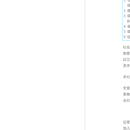
1
環
2
3
削
4
5.
6
社名
創業
設立
資本
本社
営業
業務
会社
従業
加入