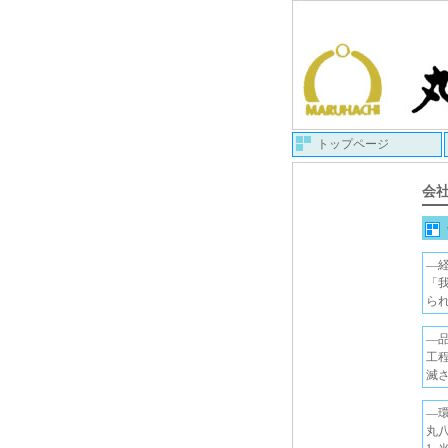
トップページ
会
―
「
ら
―
工
滅
―
丸