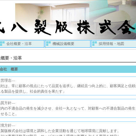
会社概要・沿革
機械設備概要
採用情報・地図
社概要・沿革
会社 概要
経営理念―
我社は、常に顧客の視点にたって品質を追求し、継続且つ向上的に、顧客満足と信頼
れる製品を提供し、社会的責任を果たす」
品質方針―
程内の不適合品の発生を減少させ、全社一丸となって、対顧客への不適合製品の発生
させること。
環境方針―
八製版株式会社は環境と調和した企業活動を通じて地球環境に貢献します。