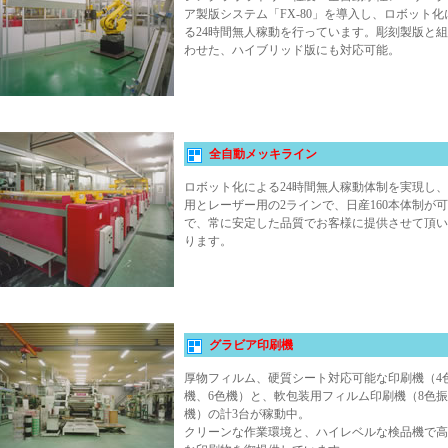
ア製版システム「FX-80」を導入し、ロボット化
る24時間無人稼動を行っています。彫刻製版と
わせた、ハイブリッド版にも対応可能。
全自動メッキライン
ロボット化による24時間無人稼動体制を実現し
用とレーザー用の2ラインで、日産160本体制が
で、常に安定した品質でお客様に提供させて頂い
ります。
グラビア印刷機
厚物フィルム、硬質シート対応可能な印刷機（4
機、6色機）と、軟包装用フィルム印刷機（8色
機）の計3台が稼動中。
クリーンな作業環境と、ハイレベルな検品機で高