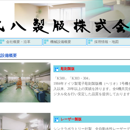
会社概要・沿革
機械設備概要
採用情報・地図
械設備概要
彫刻製版
「K500」「K303・304」
1984年ドイツ製電子彫刻製版機（ヘリオ）1号機
入以来、20年以上の実績を誇ります。全6機共完
ジタル化を行い安定した品質を提供しております
レーザー製版
シンクラボラトリー社製 全自動水性レーザーグ