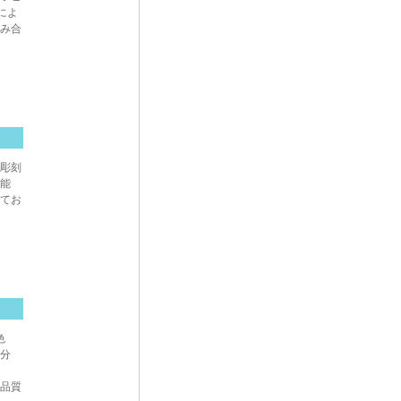
によ
組み合
、彫刻
可能
てお
色
振分
品質